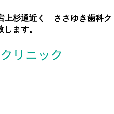
愛宕上杉通近く ささゆき歯科
致します。