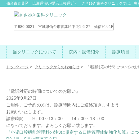
仙台市青葉区 広瀬通沿い/愛宕上杉通近く ささゆき歯科クリニックでは、患
〒980-0021 宮城県仙台市青葉区中央1-6-27 仙信ビル1F
当クリニックについて
院内・設備紹介
診療項目
院内紹介
設備紹介
滅菌システム
診療の流れ
料金表
トップページ
クリニックからのお知らせ
『電話対応の時間についてのお
『電話対応の時間についてのお願い』
2025年9月27日
ご用件、ご予約の方は、診療時間内にご連絡頂きますよう
お願いいたします。
診療時間 9：00～13：00 14：00～18：00
になっております。よろしくお願い致します。
『小児口腔機能管理料の注3に規定する口腔管理体制強化加算』に