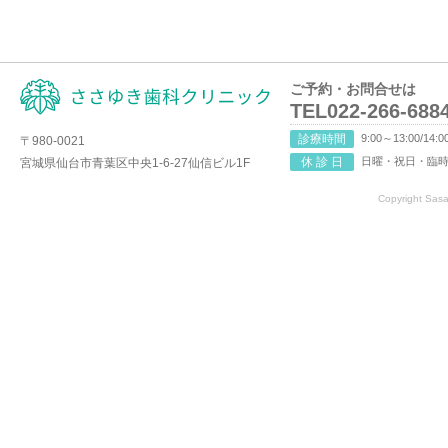
ご予約・お問合せは
TEL022-266-688
診療時間
9:00～13:00/14:0
〒980-0021
休 診 日
日曜・祝日・臨
宮城県仙台市青葉区中央1-6-27仙信ビル1F
Copyright Sasay